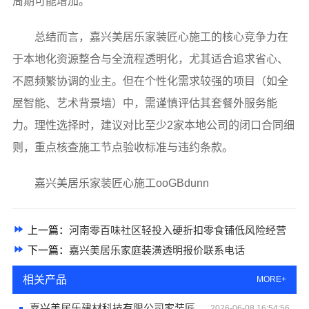
周期可能增加。
总结而言，嘉兴美居乐家装匠心施工的核心竞争力在
于本地化资源整合与全流程透明化，尤其适合追求省心、
不愿频繁协调的业主。但在个性化需求较强的项目（如全
屋智能、艺术背景墙）中，需谨慎评估其套餐外服务能
力。理性选择时，建议对比至少2家本地公司的闭口合同细
则，重点核查施工节点验收标准与违约条款。
嘉兴美居乐家装匠心施工ooGBdunn
上一篇：
河南零百味社区轻投入硬折扣零食铺低风险经营
下一篇：
嘉兴美居乐家庭装潢透明报价联系电话
相关产品
MORE+
嘉兴美居乐建材科技有限公司家装匠心施工品质保障
2026-06-08 16:54:56